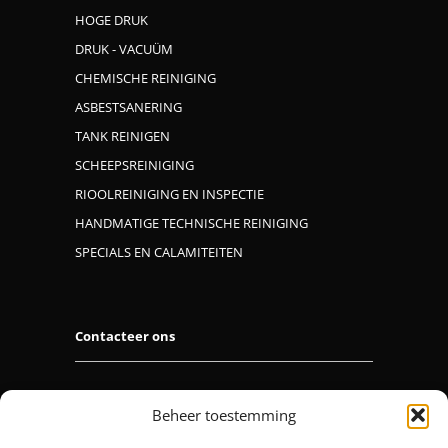
HOGE DRUK
DRUK - VACUÜM
CHEMISCHE REINIGING
ASBESTSANERING
TANK REINIGEN
SCHEEPSREINIGING
RIOOLREINIGING EN INSPECTIE
HANDMATIGE TECHNISCHE REINIGING
SPECIALS EN CALAMITEITEN
Contacteer ons
M.I.C. NV
Beheer toestemming
Plaslaar 48, 2500 Lier
03 491 98 30