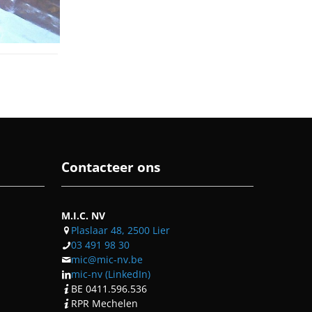
Contacteer ons
M.I.C. NV
Plaslaar 48, 2500 Lier
03 491 98 30
mic@mic-nv.be
mic-nv (LinkedIn)
BE 0411.596.536
RPR Mechelen