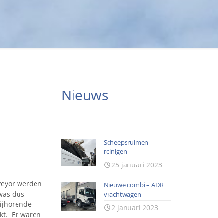
Nieuws
Scheepsruimen
reinigen
25 januari 2023
veyor werden
Nieuwe combi – ADR
 was dus
vrachtwagen
bijhorende
2 januari 2023
kt. Er waren