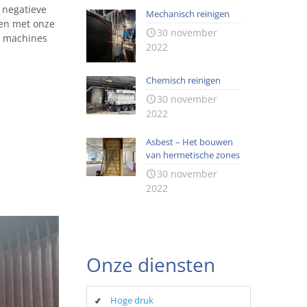
 negatieve
Mechanisch reinigen
 en met onze
30 november
k machines
2022
Chemisch reinigen
30 november
2022
Asbest – Het bouwen
van hermetische zones
30 november
2022
Onze diensten
Hoge druk