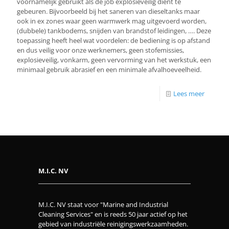
voornamelijk gebruikt als de job explosieveilig dient te
gebeuren. Bijvoorbeeld bij het saneren van dieseltanks maar
ook in ex zones waar geen warmwerk mag uitgevoerd worden,
(dubbele) tankbodems, snijden van brandstof leidingen, …. Deze
toepassing heeft heel wat voordelen: de bediening is op afstand
en dus veilig voor onze werknemers, geen stofemissies,
explosieveilig, vonkarm, geen vervorming van het werkstuk, een
minimaal gebruik abrasief en een minimale afvalhoeveelheid.
Lees meer
M.I.C. NV
M.I.C. NV staat voor "Marine and Industrial
Cleaning Services" en is reeds 50 jaar actief op het
gebied van industriële reinigingswerkzaamheden.