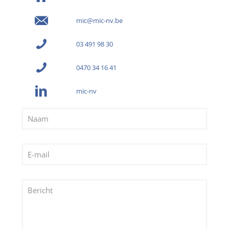
mic@mic-nv.be
03 491 98 30
0470 34 16 41
mic-nv